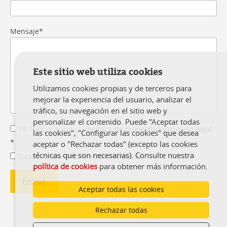
Mensaje*
Este sitio web utiliza cookies
Utilizamos cookies propias y de terceros para
mejorar la experiencia del usuario, analizar el
tráfico, su navegación en el sitio web y
personalizar el contenido. Puede "Aceptar todas
He leído y acepto la
política de privacidad
y el
aviso legal
las cookies", "Configurar las cookies" que desea
*
aceptar o "Rechazar todas" (excepto las cookies
técnicas que son necesarias). Consulte nuestra
Deseo recibir información comercial
política de cookies
para obtener más información.
Aceptar todas las cookies
Rechazar todas