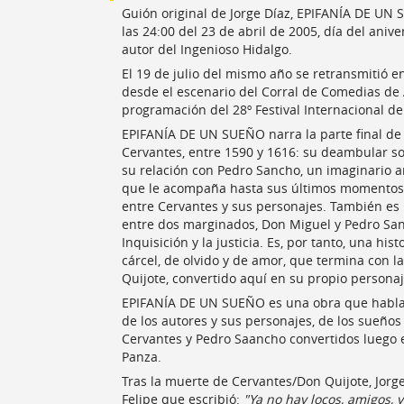
Guión original de Jorge Díaz, EPIFANÍA DE UN
las 24:00 del 23 de abril de 2005, día del aniv
autor del Ingenioso Hidalgo.
El 19 de julio del mismo año se retransmitió e
desde el escenario del Corral de Comedias de 
programación del 28º Festival Internacional de
EPIFANÍA DE UN SUEÑO narra la parte final de 
Cervantes, entre 1590 y 1616: su deambular sol
su relación con Pedro Sancho, un imaginario 
que le acompaña hasta sus últimos momentos.
entre Cervantes y sus personajes. También es 
entre dos marginados, Don Miguel y Pedro San
Inquisición y la justicia. Es, por tanto, una hi
cárcel, de olvido y de amor, que termina con l
Quijote, convertido aquí en su propio personaj
EPIFANÍA DE UN SUEÑO es una obra que habla de
de los autores y sus personajes, de los sueños 
Cervantes y Pedro Saancho convertidos luego 
Panza.
Tras la muerte de Cervantes/Don Quijote, Jorg
Felipe que escribió:
"Ya no hay locos, amigos, 