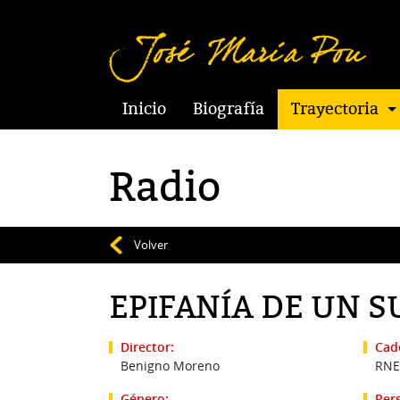
Inicio
Biografía
Trayectoria
Radio
Volver
EPIFANÍA DE UN 
Director:
Cad
Benigno Moreno
RNE
Género:
Per