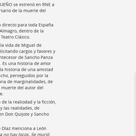
 SUEÑO se estrenó en RNE a
ersario de la muerte del
n directo para toda España
Almagro, dentro de la
 Teatro Clásico.
la vida de Miguel de
icitando cargos y favores y
antecesor de Sancho Panza
 Es una historia de amor
la historia de una amistad
cho, perseguidos por la
storia de marginalidades, de
a muerte del autor del
e.
 la realiodad y la ficción,
y las realidades, de
en Don Quijote y Sancho
e Díaz menciona a León
ya no hay locos. Se murió