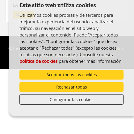
LA CALLE 42
Este sitio web utiliza cookies
Más info
Utilizamos cookies propias y de terceros para
mejorar la experiencia del usuario, analizar el
tráfico, su navegación en el sitio web y
personalizar el contenido. Puede "Aceptar todas
las cookies", "Configurar las cookies" que desea
aceptar o "Rechazar todas" (excepto las cookies
© Josep Maria Pou, todos los derechos reservados -
Nota
técnicas que son necesarias). Consulte nuestra
legal
-
Política de Privacidad
-
Política de cookies
política de cookies
para obtener más información.
Aceptar todas las cookies
Rechazar todas
Configurar las cookies