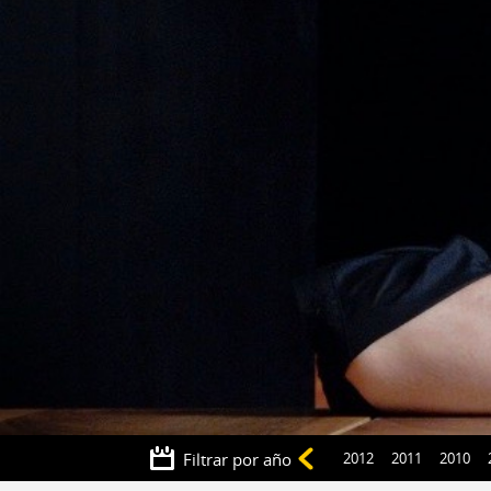
TODOS
2018
2017
2016
Filtrar por año
2015
2014
2013
2012
2011
2010