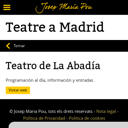
Menú
Tornar al contingut
Teatre a Madrid
Tornar
Teatro de La Abadía
Programación al día, información y entradas.
Visitar web
© Josep Maria Pou, tots els drets reservats -
Nota legal
-
Política de Privacidad
-
Política de cookies