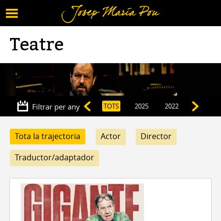
Menú
Tornar al contingut
Teatre
Filtrar per any
TOTS
2025
2022
2020
Tota la trajectoria
Actor
Director
Traductor/adaptador