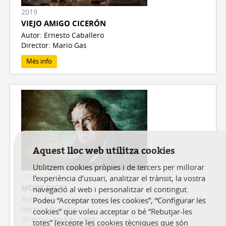
2019
VIEJO AMIGO CICERÓN
Autor: Ernesto Caballero
Director: Mario Gas
Més info
Aquest lloc web utilitza cookies
Utilitzem cookies pròpies i de tercers per millorar
2018
l’experiència d’usuari, analitzar el trànsit, la vostra
MOBY DICK
navegació al web i personalitzar el contingut.
Autor: Juan Cavestany (a partir de la novela original de
Podeu “Acceptar totes les cookies”, “Configurar les
Herman Melville)
cookies” que voleu acceptar o bé “Rebutjar-les
Director: Andrés Lima
totes” (excepte les cookies tècniques que són