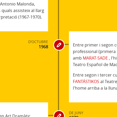
Antonio Malonda,
 quals assisteix al llarg
erpretació (1967-1970).
D’OCTUBRE
Entre primer i segon c
1968
professional (primera 
amb
MARAT-SADE
, l'
Teatro Español de Madr
Entre segon i tercer c
FANTÁSTIKOS
al Teatre
l'home arriba a la lluna
DE JUNY
 en Art Dramàtic