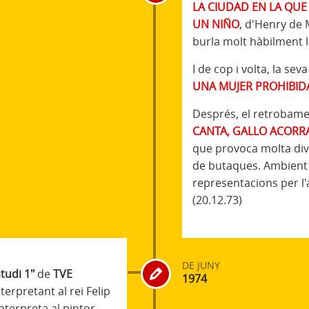
LA CIUDAD EN LA QUE
UN NIÑO
, d'Henry de
burla molt hàbilment l
I de cop i volta, la se
UNA MUJER PROHIBID
Després, el retrobame
CANTA, GALLO ACOR
que provoca molta divis
de butaques. Ambient 
representacions per l
(20.12.73)
DE JUNY
tudi 1"
de
TVE
1974
nterpretant al rei Felip
nterpreta al pintor