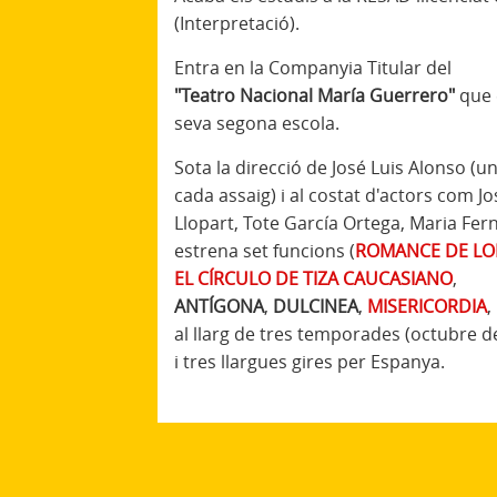
(Interpretació).
Entra en la Companyia Titular del
"Teatro Nacional María Guerrero"
que 
seva segona escola.
Sota la direcció de José Luis Alonso (u
cada assaig) i al costat d'actors com J
Llopart, Tote García Ortega, Maria Fer
estrena set funcions (
ROMANCE DE LO
EL CÍRCULO DE TIZA CAUCASIANO
,
ANTÍGONA
,
DULCINEA
,
MISERICORDIA
,
al llarg de tres temporades (octubre d
i tres llargues gires per Espanya.