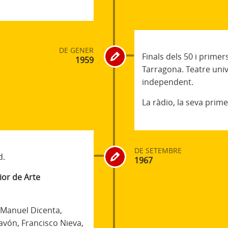
DE GENER
Finals dels 50 i primer
1959
Tarragona. Teatre univ
independent.
La ràdio, la seva prim
DE SETEMBRE
d.
1967
ior de Arte
 Manuel Dicenta,
vón, Francisco Nieva,