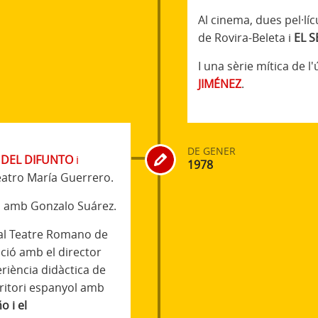
Al cinema, dues pel·lícu
de Rovira-Beleta i
EL 
I una sèrie mítica de l
JIMÉNEZ
.
DE GENER
 DEL DIFUNTO
i
1978
 Teatro María Guerrero.
, amb Gonzalo Suárez.
al Teatre Romano de
ció amb el director
riència didàctica de
rritori espanyol amb
o i el