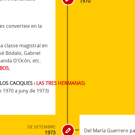
1970
es converteix en la
na classe magistral en
osé Bódalo, Gabriel
nanda D'Ocón, etc.
BOS
,
LOS CACIQUES
i
LAS TRES HERMANAS
)
e 1970 a juny de 1973)
DE SETEMBRE
Del María Guerrero pa
1973