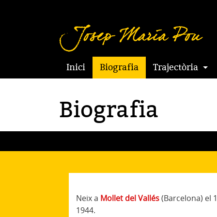
Inici
Biografia
Trajectòria
Biografia
Neix a
Mollet del Vallés
(Barcelona) el
1944.