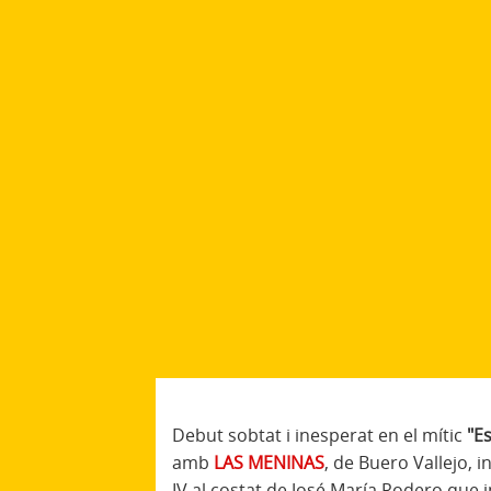
Debut sobtat i inesperat en el mític
"Es
amb
LAS MENINAS
, de Buero Vallejo, i
IV al costat de José María Rodero que i