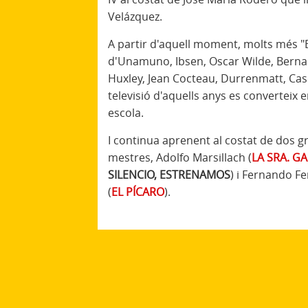
Velázquez.
A partir d'aquell moment, molts més "
d'Unamuno, Ibsen, Oscar Wilde, Berna
Huxley, Jean Cocteau, Durrenmatt, Cas
televisió d'aquells anys es converteix e
escola.
I continua aprenent al costat de dos g
mestres, Adolfo Marsillach (
LA SRA. G
SILENCIO, ESTRENAMOS
) i Fernando 
(
EL PÍCARO
).