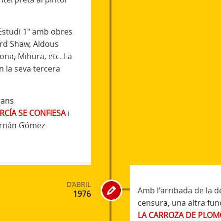
Estudi 1" amb obres
rd Shaw, Aldous
ona, Mihura, etc. La
n la seva tercera
rans
ARCÍA SE CONFIESA
i
Fernán Gómez
D’ABRIL
Amb l'arribada de la d
1976
censura, una altra fun
LA CARROZA DE PLO