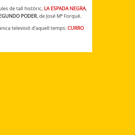
les de tall històric,
LA ESPADA NEGRA
,
SEGUNDO PODER
, de José Mª Forqué.
'única televisió d'aquell temps:
CURRO