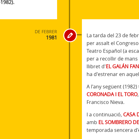
-1982).
DE FEBRER
La tarda del 23 de feb
1981
per assalt el Congreso
Teatro Español (a esca
per a recollir de mans 
llibret d'
EL GALÁN FA
ha d'estrenar en aque
A l'any següent (1982
CORONADA I EL TORO
Francisco Nieva.
I a continuació,
CASA 
amb
EL SOMBRERO DE
temporada sencera d'èx