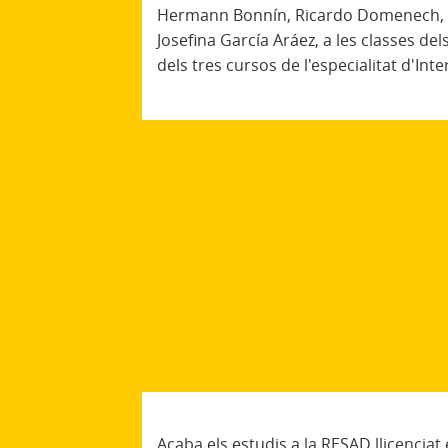
Hermann Bonnín, Ricardo Domenech, 
Josefina García Aráez, a les classes dels
dels tres cursos de l'especialitat d'Int
Acaba els estudis a la RESAD llicenciat