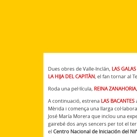
Dues obres de Valle-Inclán,
LAS GALAS
LA HIJA DEL CAPITÀN
, el fan tornar al
Roda una pel·lícula,
REINA ZANAHORIA
A continuació, estrena
LAS BACANTES
Mèrida i comença una llarga col·labora
José María Morera que inclou una expe
gairebé dos anys sencers per tot el te
el
Centro Nacional de Iniciación del Niñ