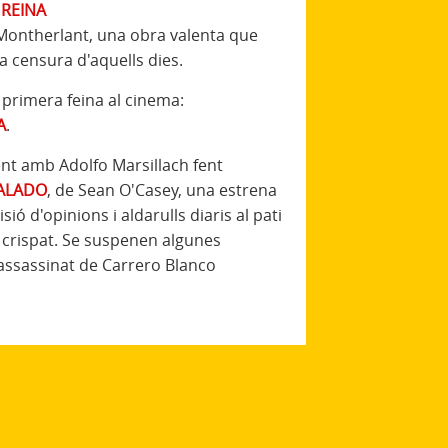
 REINA
 Montherlant, una obra valenta que
a censura d'aquells dies.
va primera feina al cinema:
A
.
nt amb Adolfo Marsillach fent
RALADO
, de Sean O'Casey, una estrena
ió d'opinions i aldarulls diaris al pati
crispat. Se suspenen algunes
'assassinat de Carrero Blanco