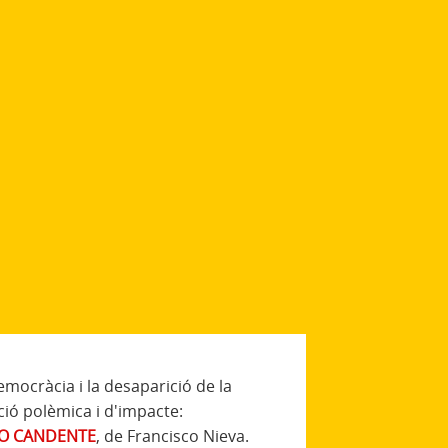
emocràcia i la desaparició de la
ció polèmica i d'impacte:
MO CANDENTE
, de Francisco Nieva.