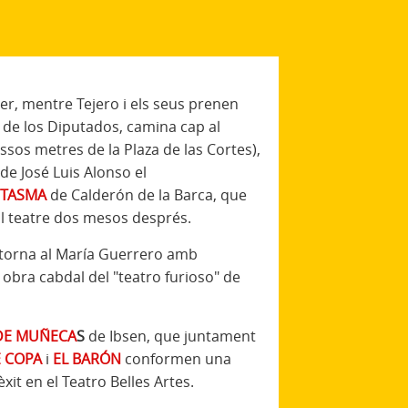
rer, mentre Tejero i els seus prenen
 de los Diputados, camina cap al
ssos metres de la Plaza de las Cortes),
de José Luis Alonso el
NTASMA
de Calderón de la Barca, que
ll teatre dos mesos després.
) torna al María Guerrero amb
, obra cabdal del "teatro furioso" de
DE MUÑECA
S
de Ibsen, que juntament
 COPA
i
EL BARÓN
conformen una
it en el Teatro Belles Artes.